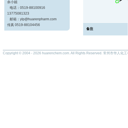
余小姐
电话：0519-88100916
13775081323
邮箱：ylp@huarenpharm.com
传真 0519-88104456
备注
Copyright © 2004 - 2026 huarenchem.com. All Rights Reserved. 常州