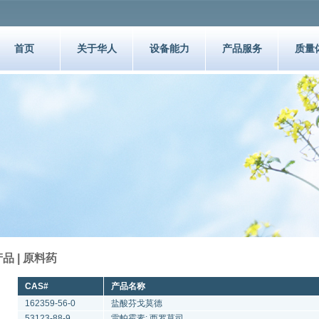
首页
关于华人
设备能力
产品服务
质量
品 | 原料药
CAS#
产品名称
162359-56-0
盐酸芬戈莫德
53123-88-9
雷帕霉素; 西罗莫司