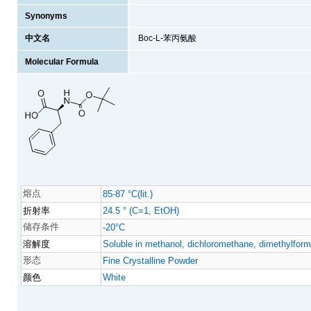
Synonyms
中文名
Boc-L-苯丙氨酸
Molecular Formula
熔点
85-87 °C(lit.)
折射率
24.5 ° (C=1, EtOH)
储存条件
-20°C
溶解度
Soluble in methanol, dichloromethane, dimethylform
形态
Fine Crystalline Powder
颜色
White