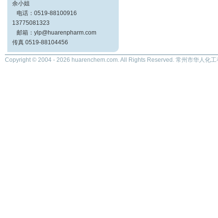
余小姐
电话：0519-88100916
13775081323
邮箱：ylp@huarenpharm.com
传真 0519-88104456
Copyright © 2004 - 2026 huarenchem.com. All Rights Reserved. 常州